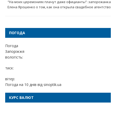
“На моих церемониях плачут даже официанты”: запорожанка
Елена Ярошенко о том, как она открыла свадебное агентство
ПОГОДА
Погода
Запоріжжя
вологість:
тиск:
вітер:
Погода на 10 днів від
sinoptik.ua
КУРС ВАЛЮТ