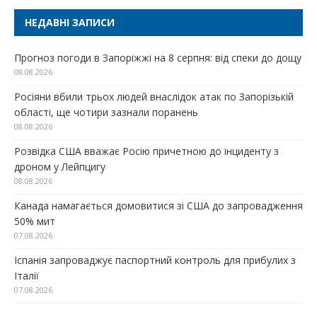
НЕДАВНІ ЗАПИСИ
Прогноз погоди в Запоріжжі на 8 серпня: від спеки до дощу
08.08.2026
Росіяни вбили трьох людей внаслідок атак по Запорізькій
області, ще чотири зазнали поранень
08.08.2026
Розвідка США вважає Росію причетною до інциденту з
дроном у Лейпцигу
08.08.2026
Канада намагається домовитися зі США до запровадження
50% мит
07.08.2026
Іспанія запроваджує паспортний контроль для прибулих з
Італії
07.08.2026