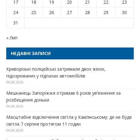
17
18
19
20
21
22
23
24
25
26
27
28
29
30
31
« Лип
НЕДАВНІ ЗАПИСИ
Криворізькі поліцейські затримали двох жінок,
підозрюваних у підпалах автомобілів
06.08.2026
Мешканець Запоріжжя отримав 6 років увʼязнення за
розбещення доньки
06.08.2026
Масштабне відключення світла у Кам’янському: де не буде
світла 7 серпня протягом 11 годин
06.08.2026