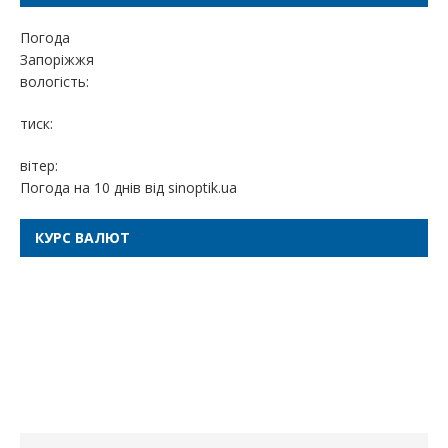
Погода
Запоріжжя
вологість:
тиск:
вітер:
Погода на 10 днів від
sinoptik.ua
КУРС ВАЛЮТ