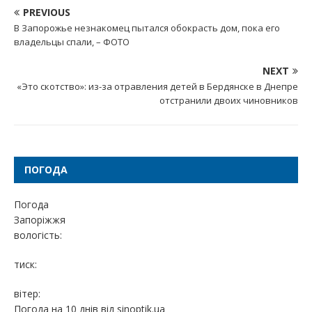
PREVIOUS
В Запорожье незнакомец пытался обокрасть дом, пока его
владельцы спали, – ФОТО
NEXT
«Это скотство»: из-за отравления детей в Бердянске в Днепре
отстранили двоих чиновников
ПОГОДА
Погода
Запоріжжя
вологість:
тиск:
вітер:
Погода на 10 днів від
sinoptik.ua