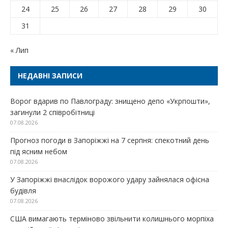
24
25
26
27
28
29
30
31
« Лип
НЕДАВНІ ЗАПИСИ
Ворог вдарив по Павлограду: знищено депо «Укрпошти»,
загинули 2 співробітниці
07.08.2026
Прогноз погоди в Запоріжжі на 7 серпня: спекотний день
під ясним небом
07.08.2026
У Запоріжжі внаслідок ворожого удару зайнялася офісна
будівля
07.08.2026
США вимагають терміново звільнити колишнього морпіха