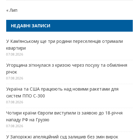
« Лип
НЕДАВНІ ЗАПИСИ
У Кам’янському ще три родини переселенців отримали
квартири
07.08.2026
Угорщина зіткнулася з кризою через посуху та обміління
річок
07.08.2026
Україна та США працюють над новими ракетами для
систем ППО С-300
07.08.2026
Чотири країни Європи виступили із заявою до 18-річчя
нападу РФ на Грузію
07.08.2026
У Запоріжжі апеляційний суд залишив без змін вирок