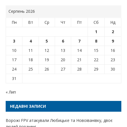
Серпень 2026
Пн
Вт
Ср
Чт
Пт
Сб
Нд
1
2
3
4
5
6
7
8
9
10
11
12
13
14
15
16
17
18
19
20
21
22
23
24
25
26
27
28
29
30
31
« Лип
НЕДАВНІ ЗАПИСИ
Ворожі FPV атакували Любицьке та Новоіванівку, двоє
людей поранені