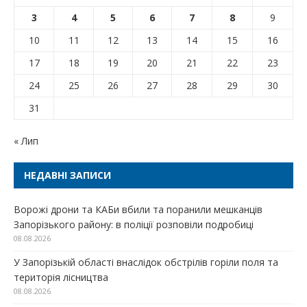
3
4
5
6
7
8
9
10
11
12
13
14
15
16
17
18
19
20
21
22
23
24
25
26
27
28
29
30
31
« Лип
НЕДАВНІ ЗАПИСИ
Ворожі дрони та КАБи вбили та поранили мешканців
Запорізького району: в поліції розповіли подробиці
08.08.2026
У Запорізькій області внаслідок обстрілів горіли поля та
територія лісництва
08.08.2026