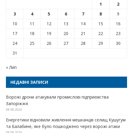
1
2
3
4
5
6
7
8
9
10
11
12
13
14
15
16
17
18
19
20
21
22
23
24
25
26
27
28
29
30
31
« Лип
НЕДАВНІ ЗАПИСИ
Ворожі дрони атакували промислові підприємства
Запоріжжя
08.08.2026
Енергетики відновили живлення мешканців селищ Кушугум
та Балабине, яке було пошкоджено через ворожі атаки
08.08.2026