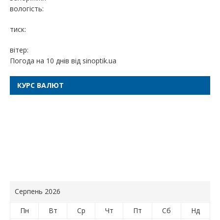
вологість:
тиск:
вітер:
Погода на 10 днів від
sinoptik.ua
КУРС ВАЛЮТ
Серпень 2026
Пн
Вт
Ср
Чт
Пт
Сб
Нд