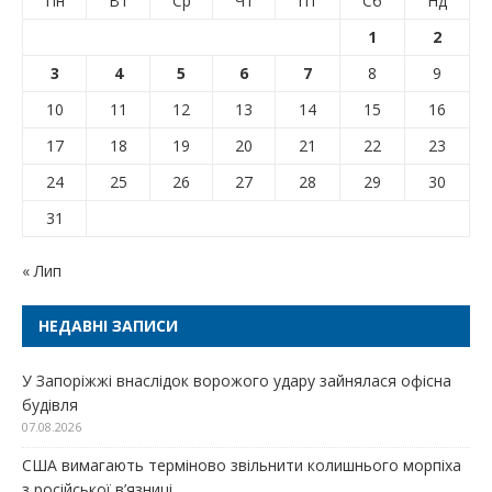
Пн
Вт
Ср
Чт
Пт
Сб
Нд
1
2
3
4
5
6
7
8
9
10
11
12
13
14
15
16
17
18
19
20
21
22
23
24
25
26
27
28
29
30
31
« Лип
НЕДАВНІ ЗАПИСИ
У Запоріжжі внаслідок ворожого удару зайнялася офісна
будівля
07.08.2026
США вимагають терміново звільнити колишнього морпіха
з російської в’язниці