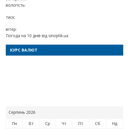
вологість:
тиск:
вітер:
Погода на 10 днів від
sinoptik.ua
КУРС ВАЛЮТ
Серпень 2026
Пн
Вт
Ср
Чт
Пт
Сб
Нд