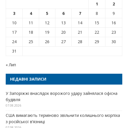
1
2
3
4
5
6
7
8
9
10
11
12
13
14
15
16
17
18
19
20
21
22
23
24
25
26
27
28
29
30
31
« Лип
НЕДАВНІ ЗАПИСИ
У Запоріжжі внаслідок ворожого удару зайнялася офісна
будівля
07.08.2026
США вимагають терміново звільнити колишнього морпіха
з російської в’язниці
07.08.2026