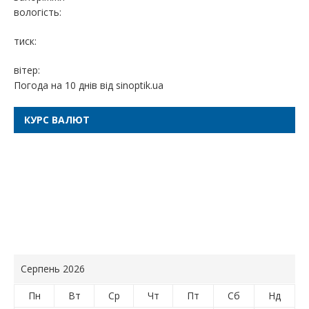
вологість:
тиск:
вітер:
Погода на 10 днів від
sinoptik.ua
КУРС ВАЛЮТ
Серпень 2026
Пн
Вт
Ср
Чт
Пт
Сб
Нд