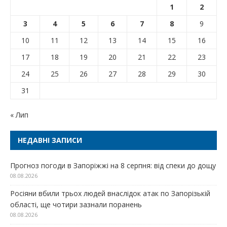
1
2
3
4
5
6
7
8
9
10
11
12
13
14
15
16
17
18
19
20
21
22
23
24
25
26
27
28
29
30
31
« Лип
НЕДАВНІ ЗАПИСИ
Прогноз погоди в Запоріжжі на 8 серпня: від спеки до дощу
08.08.2026
Росіяни вбили трьох людей внаслідок атак по Запорізькій
області, ще чотири зазнали поранень
08.08.2026