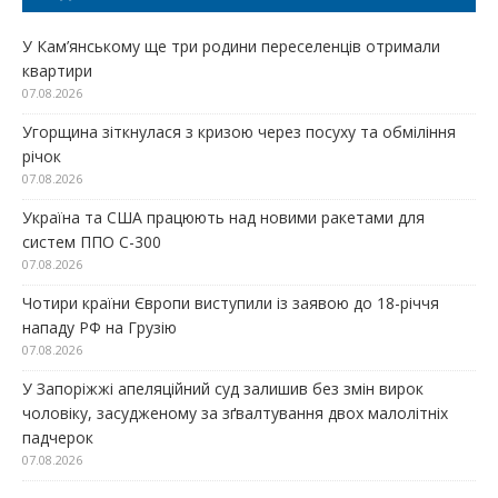
У Кам’янському ще три родини переселенців отримали
квартири
07.08.2026
Угорщина зіткнулася з кризою через посуху та обміління
річок
07.08.2026
Україна та США працюють над новими ракетами для
систем ППО С-300
07.08.2026
Чотири країни Європи виступили із заявою до 18-річчя
нападу РФ на Грузію
07.08.2026
У Запоріжжі апеляційний суд залишив без змін вирок
чоловіку, засудженому за зґвалтування двох малолітніх
падчерок
07.08.2026