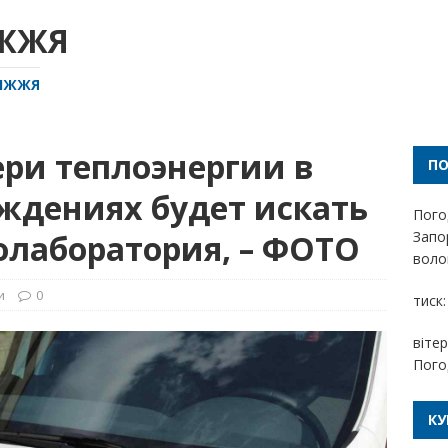
ІЖЖЯ
РІЖЖЯ
ери теплоэнергии в
П
дениях будет искать
Пого
олаборатория, – ФОТО
Запо
волог
и
0
тиск:
вітер
Пого
КУ