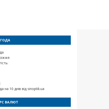
ОГОДА
да
ріжжя
ість:
:
да на 10 днів від
sinoptik.ua
РС ВАЛЮТ