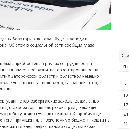
ьную лабораторию, которая будет проводить
на. Об этом в социальной сети сообщил глава
Сер
н была приобретена в рамках сотрудничества
Пн
/ПРООН «Местное развитие, ориентированное на
вития Запорожской области и областной немецко-
обиле установлены тепловизор, газоанализатор,
3
ование.
10
ектуванні енергозберігаючих заходів. Вважаю, що
17
 цієї лабораторії під час реконструкції закладів
емо роботу згідно сучасних технологій, зробимо це
24
ше теплі приміщення, а і зекономимо бюджетні кошти на
31
нняв життя енергоефективних заходів, які вкрай