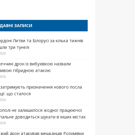
п
ДАВНІ ЗАПИСИ
рдоні Литви та Білорусі за кілька тижнів
шли три тунелі
2026
меччині дрон із вибухівкою назвали
ивою гібридною атакою
2026
затримують призначення нового посла
ції: що сталося
2026
кополі не залишилося жодної працюючої
 пальне доводиться шукати в інших містах
2026
жий дрон атакував мешканців Розумівки