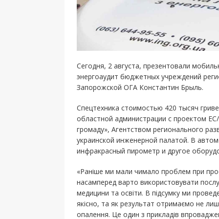
Сегодня, 2 августа, презентовали мобил
энергоаудит бюджетных учреждений регио
Запорожской ОГА Константин Брыль.
Спецтехника стоимостью 420 тысяч гриве
областной администрации с проектом ЕС
громаду», Агентством регионального раз
украинской инженерной палатой. В автом
инфракрасный пирометр и другое оборуд
«Раніше ми мали чимало проблем при про
насамперед варто використовувати послуги
медицини та освіти. В підсумку ми провед
якісно, та як результат отримаємо не ли
опалення. Це один з прикладів впровадже