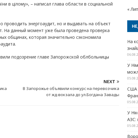
аїни в цілому», – написал глава области в социальной
« Ли
о проводить энергоаудит, но и выдавать на объект
НЕ
т. На данный момент уже была проведена проверка
ных общинах, которая значительно сэкономила
На ко
аудита.
знай
06.08.
вили подозрение главе Запорожской облбольницы
У Ні
можл
05.08.
NEXT
чика
В Запорожье объявили конкурс на перевозчика
США 
от жд-вокзала до ул.Богдана Завады
Фран
05.08.
У Ні
АЗС:
05.08.
Воро