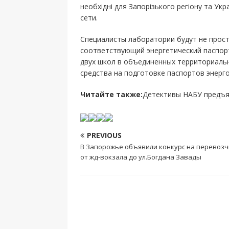
необхідні для Запорізького регіону та Укр
сети.
Специалисты лаборатории будут не прост
соответствующий энергетический паспор
двух школ в объединенных территориаль
средства на подготовке паспортов энерго
Читайте также:
Детективы НАБУ предъя
PREVIOUS
В Запорожье объявили конкурс на перевоз
от жд-вокзала до ул.Богдана Завады