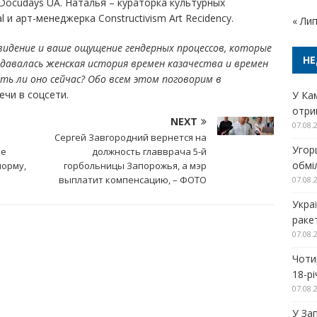
Docudays UA. Наталья – кураторка культурных
l и арт-менеджерка Constructivism Art Recidency.
« Ли
идение и ваше ощущение гендерных процессов, которые
НЕ
здавалась женская история времен казачества и времен
ть ли оно сейчас? Обо всем этом поговорим в
ечи в соцсети.
У Ка
отри
NEXT
07.08.
Сергей Завгородний вернется на
Угор
ре
должность главврача 5-й
обміл
норму,
горбольницы Запорожья, а мэр
выплатит компенсацию, – ФОТО
07.08.
Укра
раке
07.08.
Чоти
18-р
07.08.
У За