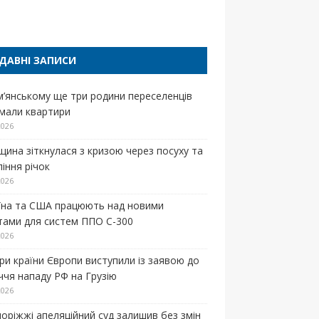
п
ДАВНІ ЗАПИСИ
м’янському ще три родини переселенців
мали квартири
2026
щина зіткнулася з кризою через посуху та
іння річок
2026
їна та США працюють над новими
тами для систем ППО С-300
2026
ри країни Європи виступили із заявою до
іччя нападу РФ на Грузію
2026
поріжжі апеляційний суд залишив без змін