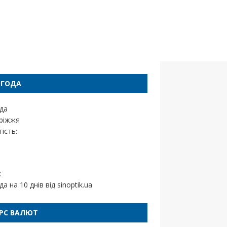
ОГОДА
да
ріжжя
ість:
:
да на 10 днів від
sinoptik.ua
РС ВАЛЮТ