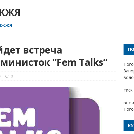
ІЖЖЯ
РІЖЖЯ
йдет встреча
П
министок “Fem Talks”
Пого
Запо
и
0
волог
тиск:
вітер
Пого
КУ