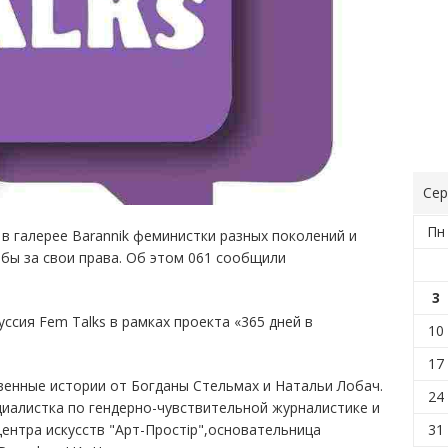
Сер
Пн
 в галерее Barannik феминистки разных поколений и
бы за свои права. Об этом 061 сообщили
3
куссия Fem Talks в рамках проекта «365 дней в
10
17
венные истории от Богданы Стельмах и Натальи Лобач.
24
циалистка по гендерно-чувствительной журналистике и
31
ентра искусств "Арт-Простір",основательница