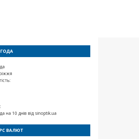
ОГОДА
да
ріжжя
ість:
:
да на 10 днів від
sinoptik.ua
РС ВАЛЮТ