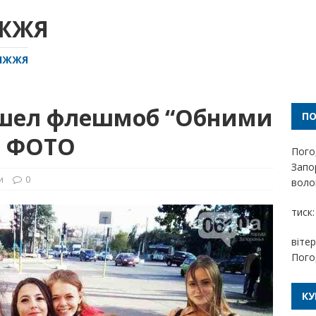
ІЖЖЯ
РІЖЖЯ
ошел флешмоб “Обними
П
– ФОТО
Пого
Запо
и
0
волог
тиск:
вітер
Пого
КУ