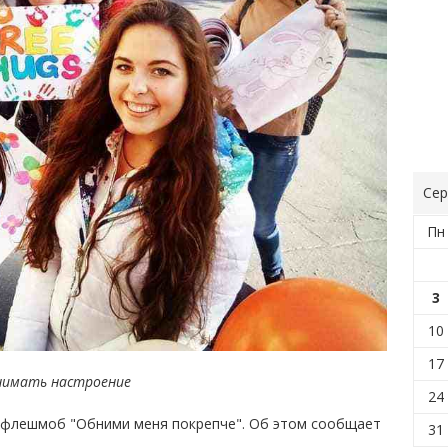
Сер
Пн
3
10
17
нимать настроение
24
л флешмоб "Обними меня покрепче". Об этом сообщает
31