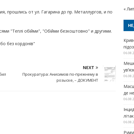
« Ли
я, прошлись от ул. Гагарина до пр. Металлургов, и по
НЕ
сями "Теплі обійми", "Обійми безкоштовно" и другими.
Крив
бо без кордонів"
підо
06.08.
Мешк
NEXT
увʼя
бил
Прокуратура: Анисимов по-прежнему в
06.08.
розыске, – ДОКУМЕНТ
Масш
де н
06.08.
Інци
літа
06.08.
Руму