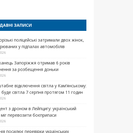
п
ДАВНІ ЗАПИСИ
орізькі поліцейські затримали двох жінок,
зрюваних у підпалах автомобілів
2026
анець Запоріжжя отримав 6 років
знення за розбещення доньки
2026
табне відключення світла у Кам’янському:
е буде світла 7 серпня протягом 11 годин
2026
дент з дроном в Лейпцигу: український
к міг перевозити боєприпаси
2026
нія посилює перевірки українських