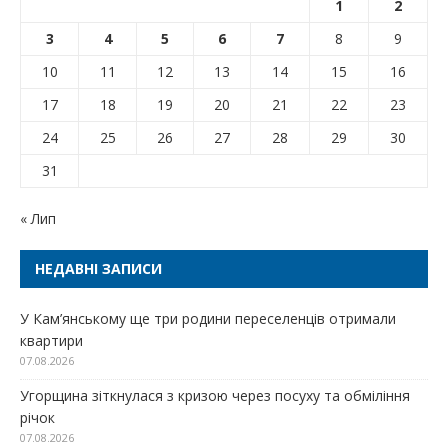
1
2
3
4
5
6
7
8
9
10
11
12
13
14
15
16
17
18
19
20
21
22
23
24
25
26
27
28
29
30
31
« Лип
НЕДАВНІ ЗАПИСИ
У Кам’янському ще три родини переселенців отримали
квартири
07.08.2026
Угорщина зіткнулася з кризою через посуху та обміління
річок
07.08.2026