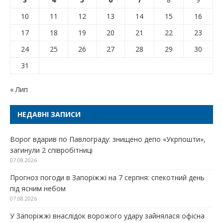
10
11
12
13
14
15
16
17
18
19
20
21
22
23
24
25
26
27
28
29
30
31
« Лип
НЕДАВНІ ЗАПИСИ
Ворог вдарив по Павлограду: знищено депо «Укрпошти»,
загинули 2 співробітниці
07.08.2026
Прогноз погоди в Запоріжжі на 7 серпня: спекотний день
під ясним небом
07.08.2026
У Запоріжжі внаслідок ворожого удару зайнялася офісна