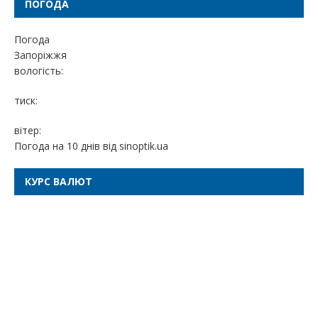
ПОГОДА
Погода
Запоріжжя
вологість:
тиск:
вітер:
Погода на 10 днів від
sinoptik.ua
КУРС ВАЛЮТ