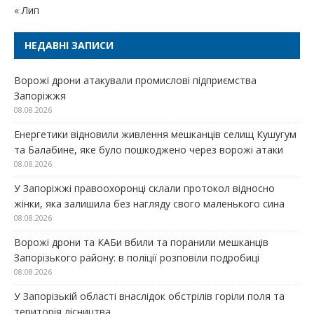
« Лип
НЕДАВНІ ЗАПИСИ
Ворожі дрони атакували промислові підприємства
Запоріжжя
08.08.2026
Енергетики відновили живлення мешканців селищ Кушугум
та Балабине, яке було пошкоджено через ворожі атаки
08.08.2026
У Запоріжжі правоохоронці склали протокол відносно
жінки, яка залишила без нагляду свого маленького сина
08.08.2026
Ворожі дрони та КАБи вбили та поранили мешканців
Запорізького району: в поліції розповіли подробиці
08.08.2026
У Запорізькій області внаслідок обстрілів горіли поля та
територія лісництва