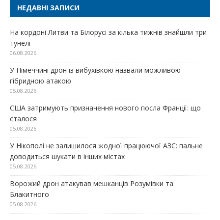
НЕДАВНІ ЗАПИСИ
На кордоні Литви та Білорусі за кілька тижнів знайшли три
тунелі
06.08.2026
У Німеччині дрон із вибухівкою назвали можливою
гібридною атакою
05.08.2026
США затримують призначення нового посла Франції: що
сталося
05.08.2026
У Нікополі не залишилося жодної працюючої АЗС: пальне
доводиться шукати в інших містах
05.08.2026
Ворожий дрон атакував мешканців Розумівки та
Блакитного
05.08.2026