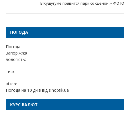
В Кушугуме появится парк со сценой, – ФОТО
ПОГОДА
Погода
Запоріжжя
вологість:
тиск:
вітер:
Погода на 10 днів від
sinoptik.ua
КУРС ВАЛЮТ