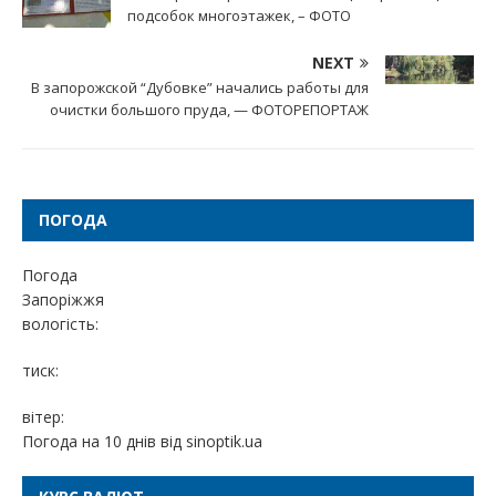
подсобок многоэтажек, – ФОТО
NEXT
В запорожской “Дубовке” начались работы для
очистки большого пруда, — ФОТОРЕПОРТАЖ
ПОГОДА
Погода
Запоріжжя
вологість:
тиск:
вітер:
Погода на 10 днів від
sinoptik.ua