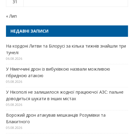
31
« Лип
НЕДАВНІ ЗАПИСИ
На кордоні Литви та Білорусі за кілька тижнів знайшли три
тунелі
06.08.2026
У Німеччині дрон із вибухівкою назвали можливою
гібридною атакою
05.08.2026
У Нікополі не залишилося жодної працюючої АЗС: пальне
доводиться шукати в інших містах
05.08.2026
Ворожий дрон атакував мешканців Розумівки та
Блакитного
05.08.2026