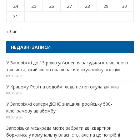
24
25
26
27
28
29
30
31
« Лип
НЕДАВНІ ЗАПИСИ
У Запоріжжі до 13 років ув’язнення засудили колишнього
таксиста, який пішов працювати в окупаційну поліцію
09.08.2026
У Кривому Розі на водоймі ледь не потонула дитина
09.08.2026
У Запоріжжі сапери ДСНС знищили російську 500-
кілограмову авіабомбу
09.08.2026
Запорізька міськрада може забрати дві квартири
боржника у комунальну власність, але на це потрібні