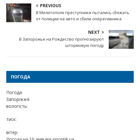
PREVIOUS
В Мелитополе преступники пытались сбежать
от полиции на авто и сбили оперативника
NEXT
В Запорожье на Рождество прогнозируют
штормовую погоду
ПОГОДА
Погода
Запоріжжя
вологість:
тиск:
вітер:
Погода на 10 днів від
sinoptik.ua