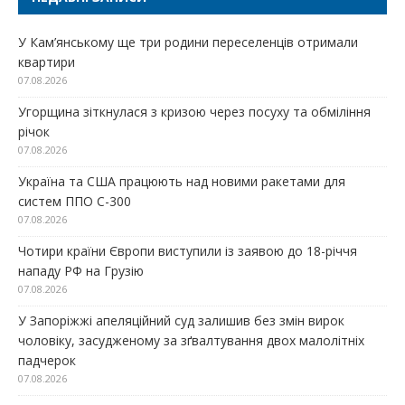
У Кам’янському ще три родини переселенців отримали
квартири
07.08.2026
Угорщина зіткнулася з кризою через посуху та обміління
річок
07.08.2026
Україна та США працюють над новими ракетами для
систем ППО С-300
07.08.2026
Чотири країни Європи виступили із заявою до 18-річчя
нападу РФ на Грузію
07.08.2026
У Запоріжжі апеляційний суд залишив без змін вирок
чоловіку, засудженому за зґвалтування двох малолітніх
падчерок
07.08.2026