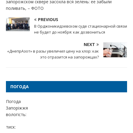
запорожском сквере засохла вся зелень: ее забыли
поливать, – ФОТО
PREVIOUS
В Орджоникидзевском суде стационарной связи
не будет до ноября: как дозвониться
NEXT
«ДнепрАзот» в разы увеличил цену на хлор: как
это отразится на запорожцах?
ПОГОДА
Погода
Запоріжжя
вологість:
тиск: