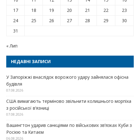
17
18
19
20
21
22
23
24
25
26
27
28
29
30
31
« Лип
НЕДАВНІ ЗАПИСИ
У Запоріжжі внаслідок ворожого удару зайнялася офісна
будівля
07.08.2026
США вимагають терміново звільнити колишнього морпіха
з російської в’язниці
07.08.2026
Вашингтон ударив санкціями по військових зв’язках Куби з
Росією та Китаєм
06.08.2026