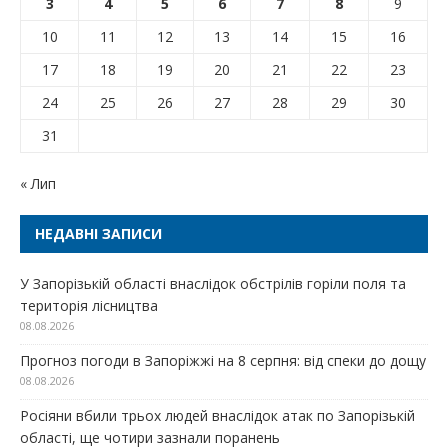
3
4
5
6
7
8
9
10
11
12
13
14
15
16
17
18
19
20
21
22
23
24
25
26
27
28
29
30
31
« Лип
НЕДАВНІ ЗАПИСИ
У Запорізькій області внаслідок обстрілів горіли поля та
територія лісництва
08.08.2026
Прогноз погоди в Запоріжжі на 8 серпня: від спеки до дощу
08.08.2026
Росіяни вбили трьох людей внаслідок атак по Запорізькій
області, ще чотири зазнали поранень