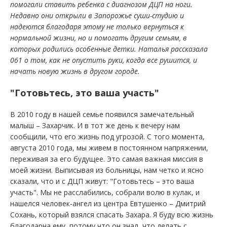
помогали ставить ребенка с диагнозом ДЦП на ноги.
Недавно они открыли в Запорожье суши-студию и
надеются благодаря этому не только вернуться к
нормальной жизни, но и помогать другим семьям, в
которых родились особенные детки. Наталья рассказала
061 о том, как не опустить руки, когда все рушится, и
начать новую жизнь в другом городе
.
"Готовьтесь, это ваша участь"
В 2010 году в нашей семье появился замечательный
малыш – Захарчик. И в тот же день к вечеру нам
сообщили, что его жизнь под угрозой. С того момента,
августа 2010 года, мы живем в постоянном напряжении,
переживая за его будущее. Это самая важная миссия в
моей жизни. Выписывая из больницы, нам четко и ясно
сказали, что и с ДЦП живут: "Готовьтесь – это ваша
участь". Мы не расслабились, собрали волю в кулак, и
нашелся человек-ангел из центра Евтушенко – Дмитрий
Сохань, который взялся спасать Захара. Я буду всю жизнь
благодарна ему, потому что он знал, что делать с