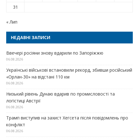
31
« Лип
НЕДАВНІ ЗАПИСИ
Ввечері росіяни знову вдарили по Запоріжжю
06.08.2026
Українські військові встановили рекорд, збивши російський
«Орлан-30» на відстані 110 км
06.08.2026
Низький рівень Дунаю вдарив по промисловості та
логістиці Австрії
06.08.2026
Трамп виступив на захист Хегсета після повідомлень про
конфлікт
06.08.2026