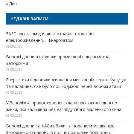
« Лип
НЕДАВНІ ЗАПИСИ
ЗАЕС протягом дня двічі втрачала зовнішнє
електроживлення, – Енергоатом
09.08.2026
Ворожі дрони атакували промислові підприємства
Запоріжжя
08.08.2026
Енергетики відновили живлення мешканців селищ Кушугум
та Балабине, яке було пошкоджено через ворожі атаки
08.08.2026
У Запоріжжі правоохоронці склали протокол відносно
жінки, яка залишила без нагляду свого маленького сина
08.08.2026
Ворожі дрони та КАБи вбили та поранили мешканців
Запорізького району: в поліції розповіли подробиці