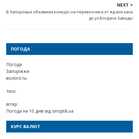
NEXT
В Запорожье объявили конкурс на перевозчика от жд-вокзала
до ул.Богдана Завады
ПОГОДА
Погода
Запоріжжя
вологість:
тиск:
вітер:
Погода на 10 днів від
sinoptik.ua
КУРС ВАЛЮТ