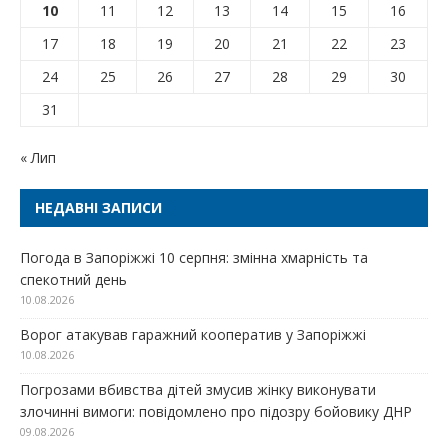
10
11
12
13
14
15
16
17
18
19
20
21
22
23
24
25
26
27
28
29
30
31
« Лип
НЕДАВНІ ЗАПИСИ
Погода в Запоріжжі 10 серпня: змінна хмарність та
спекотний день
10.08.2026
Ворог атакував гаражний кооператив у Запоріжжі
10.08.2026
Погрозами вбивства дітей змусив жінку виконувати
злочинні вимоги: повідомлено про підозру бойовику ДНР
09.08.2026