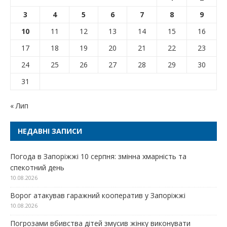
3
4
5
6
7
8
9
10
11
12
13
14
15
16
17
18
19
20
21
22
23
24
25
26
27
28
29
30
31
« Лип
НЕДАВНІ ЗАПИСИ
Погода в Запоріжжі 10 серпня: змінна хмарність та
спекотний день
10.08.2026
Ворог атакував гаражний кооператив у Запоріжжі
10.08.2026
Погрозами вбивства дітей змусив жінку виконувати