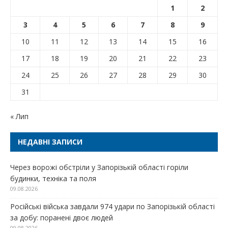
1
2
3
4
5
6
7
8
9
10
11
12
13
14
15
16
17
18
19
20
21
22
23
24
25
26
27
28
29
30
31
« Лип
НЕДАВНІ ЗАПИСИ
Через ворожі обстріли у Запорізькій області горіли
будинки, техніка та поля
09.08.2026
Російські війська завдали 974 удари по Запорізькій області
за добу: поранені двоє людей
09.08.2026