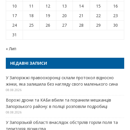
10
11
12
13
14
15
16
17
18
19
20
21
22
23
24
25
26
27
28
29
30
31
« Лип
НЕДАВНІ ЗАПИСИ
У Запоріжжі правоохоронці склали протокол відносно
жінки, яка залишила без нагляду свого маленького сина
08.08.2026
Ворожі дрони та КАБи вбили та поранили мешканців
Запорізького району: в поліції розповіли подробиці
08.08.2026
У Запорізькій області внаслідок обстрілів горіли поля та
територія лісництва