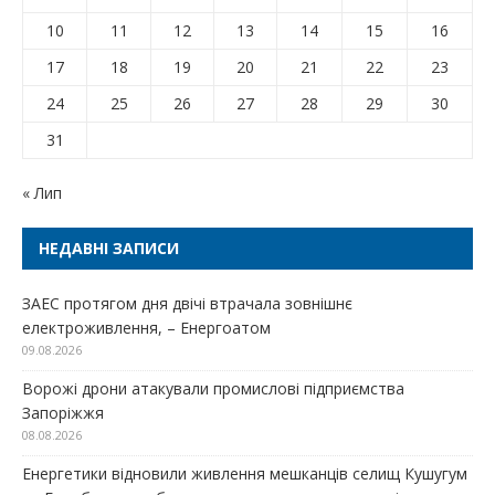
10
11
12
13
14
15
16
17
18
19
20
21
22
23
24
25
26
27
28
29
30
31
« Лип
НЕДАВНІ ЗАПИСИ
ЗАЕС протягом дня двічі втрачала зовнішнє
електроживлення, – Енергоатом
09.08.2026
Ворожі дрони атакували промислові підприємства
Запоріжжя
08.08.2026
Енергетики відновили живлення мешканців селищ Кушугум