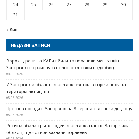
24
25
26
27
28
29
30
31
« Лип
НЕДАВНІ ЗАПИСИ
Ворожі дрони та КАБи вбили та поранили мешканців
Запорізького району: в поліції розповіли подробиці
08.08.2026
У Запорізькій області внаслідок обстрілів горіли поля та
територія лісництва
08.08.2026
Прогноз погоди в Запоріжжі на 8 серпня: від спеки до дощу
08.08.2026
Росіяни вбили трьох людей внаслідок атак по Запорізькій
області, ще чотири зазнали поранень
08.08.2026