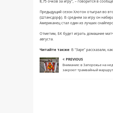
8,75 очков за игру", – говорится в сообще
Предыдущий сезон Хлотон отыграл во вто
(Штансдорф). В среднем за игру он набира
Американец стал один из лучших снайперо
Отметим, БК будет играть домашние матч
августа.
Читайте также
: В “Заре” рассказали, к
PREVIOUS
Внимание: в Запорожье на не
закроют трамвайный маршру