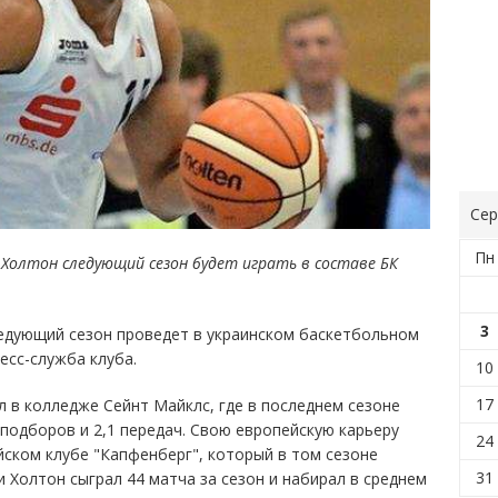
Сер
Пн
Холтон следующий сезон будет играть в составе БК
3
едующий сезон проведет в украинском баскетбольном
есс-служба клуба.
10
17
л в колледже Сейнт Майклс, где в последнем сезоне
7 подборов и 2,1 передач. Свою европейскую карьеру
24
йском клубе "Капфенберг", который в том сезоне
31
и Холтон сыграл 44 матча за сезон и набирал в среднем