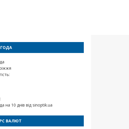
ОГОДА
да
ріжжя
ість:
:
да на 10 днів від
sinoptik.ua
РС ВАЛЮТ