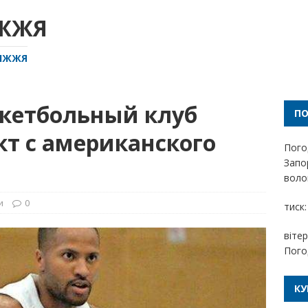
ІЖЖЯ
РІЖЖЯ
кетбольный клуб
П
кт с американского
Пого
Запо
волог
и
0
тиск:
вітер
Пого
КУ