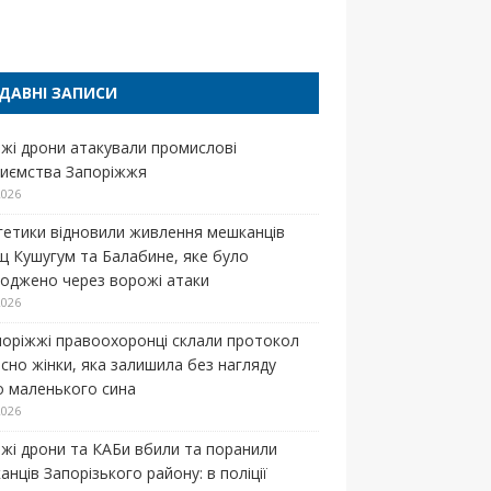
п
ДАВНІ ЗАПИСИ
жі дрони атакували промислові
риємства Запоріжжя
2026
гетики відновили живлення мешканців
щ Кушугум та Балабине, яке було
оджено через ворожі атаки
2026
поріжжі правоохоронці склали протокол
осно жінки, яка залишила без нагляду
о маленького сина
2026
жі дрони та КАБи вбили та поранили
нців Запорізького району: в поліції