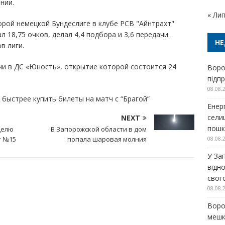
нии.
« Ли
рой немецкой Бундеслиге в клубе РСВ "Айнтрахт"
л 18,75 очков, делал 4,4 подбора и 3,6 передачи.
НЕ
в лиги.
и в ДС «Юность», открытие которой состоится 24
Воро
підп
08.08.
ак быстрее купить билеты на матч с “Брагой”
Енер
сели
NEXT
пошк
делю
В Запорожской области в дом
т №15
попала шаровая молния
08.08.
У За
відн
свог
08.08.
Воро
мешка