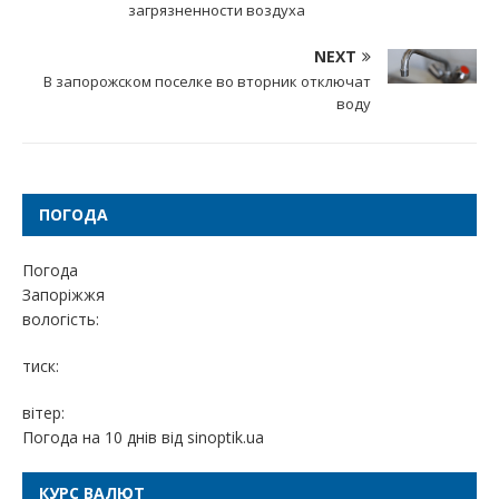
загрязненности воздуха
NEXT
В запорожском поселке во вторник отключат
воду
ПОГОДА
Погода
Запоріжжя
вологість:
тиск:
вітер:
Погода на 10 днів від
sinoptik.ua
КУРС ВАЛЮТ