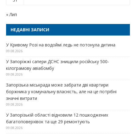
« Лип
НЕДАВНІ ЗАПИСИ
У Кривому Розі на водоймі ледь не потонула дитина
09.08.2026
У Запоріжжі сапери ДСНС знищили російську 500-
кілограмову авіабомбу
09.08.2026
Запорізька міськрада може забрати дві квартири
боржника у комунальну власність, але на це потрібні
значні витрати
09.08.2026
У Запорізькій області відновили 12 пошкоджених
багатоповерхівок та ще 29 ремонтують
09.08.2026