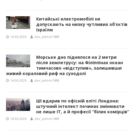
Китайські електромобілі не
допускають на низку чутливих об’єктів
Ізраїлю
14.06.2026
dev_admin1488
Морське дно піднялося на 2 метри
після землетрусу: на Філіппінах океан
тимчасово «відступив», залишивши
живий кораловий риф на суходолі
14.06.2026
dev_admin1488
ШІ вдарив по офісній еліті Лондона:
штучний інтелект починає змінювати
не лише IT, а й професії “білих комірців”
14.06.2026
dev_admin1488