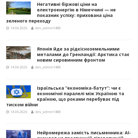
Негативні біржові ціни на
електроенергію в Німеччині — не
показник успіху: прихована ціна
зеленого переходу
14.06.2026
dev_admin1488
Японія йде за рідкісноземельними
металами до Гренландії: Арктика стає
новим сировинним фронтом
14.06.2026
dev_admin1488
Ізраїльська “економіка-батут”: чи є
економічні паралелі між Україною та
країною, що роками перебуває під
тиском війни
14.06.2026
dev_admin1488
Нейромережа замість письменника: AI-