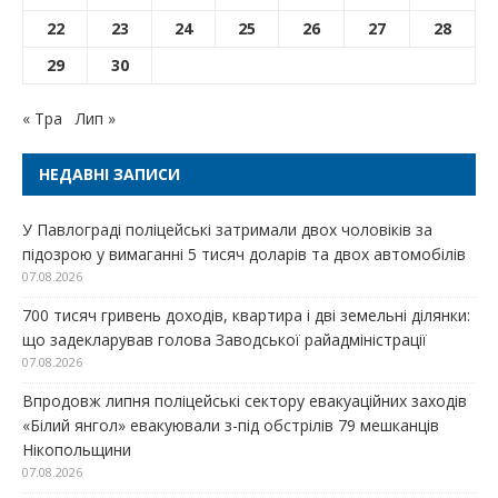
22
23
24
25
26
27
28
29
30
« Тра
Лип »
НЕДАВНІ ЗАПИСИ
У Павлограді поліцейські затримали двох чоловіків за
підозрою у вимаганні 5 тисяч доларів та двох автомобілів
07.08.2026
700 тисяч гривень доходів, квартира і дві земельні ділянки:
що задекларував голова Заводської райадміністрації
07.08.2026
Впродовж липня поліцейські сектору евакуаційних заходів
«Білий янгол» евакуювали з-під обстрілів 79 мешканців
Нікопольщини
07.08.2026