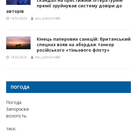
скандал на престижній літературній
премії зруйнував систему довіри до
авторів
14.06.2026
dev_admin1488
Кінець паперових санкцій: британський
спецназ взяв на абордаж танкер
російського «тіньового флоту»
14.06.2026
dev_admin1488
ПОГОДА
Погода
Запоріжжя
вологість:
тиск: