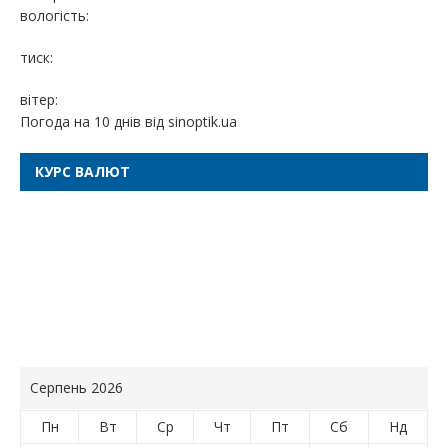
вологість:
тиск:
вітер:
Погода на 10 днів від
sinoptik.ua
КУРС ВАЛЮТ
Серпень 2026
Пн
Вт
Ср
Чт
Пт
Сб
Нд