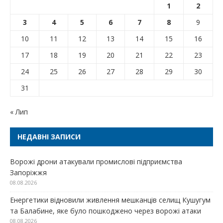
1
2
3
4
5
6
7
8
9
10
11
12
13
14
15
16
17
18
19
20
21
22
23
24
25
26
27
28
29
30
31
« Лип
НЕДАВНІ ЗАПИСИ
Ворожі дрони атакували промислові підприємства
Запоріжжя
08.08.2026
Енергетики відновили живлення мешканців селищ Кушугум
та Балабине, яке було пошкоджено через ворожі атаки
08.08.2026