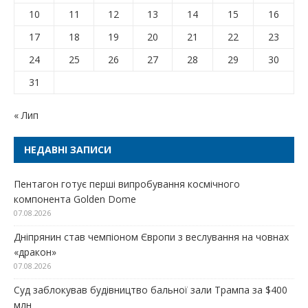
10
11
12
13
14
15
16
17
18
19
20
21
22
23
24
25
26
27
28
29
30
31
« Лип
НЕДАВНІ ЗАПИСИ
Пентагон готує перші випробування космічного
компонента Golden Dome
07.08.2026
Дніпрянин став чемпіоном Європи з веслування на човнах
«дракон»
07.08.2026
Суд заблокував будівництво бальної зали Трампа за $400
млн