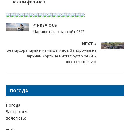
показы фильмов
PREVIOUS
Напишет ли о вас сайт 061?
NEXT
Без мусора, мула и камыша: как в Запорожье на
Верхней Хортице чистят русло реки, –
ФОТОРЕПОРТАЖ
ПОГОДА
Погода
Запоріжжя
вологість: