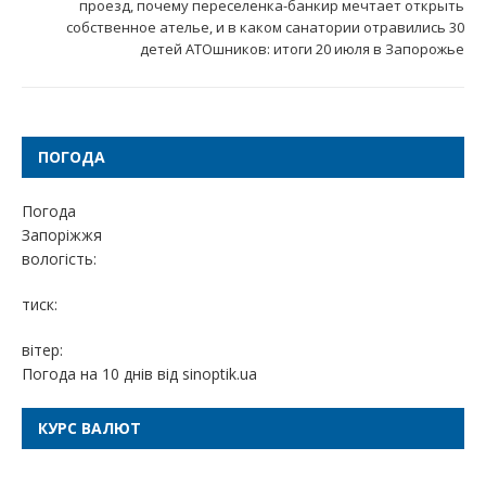
проезд, почему переселенка-банкир мечтает открыть
собственное ателье, и в каком санатории отравились 30
детей АТОшников: итоги 20 июля в Запорожье
ПОГОДА
Погода
Запоріжжя
вологість:
тиск:
вітер:
Погода на 10 днів від
sinoptik.ua
КУРС ВАЛЮТ