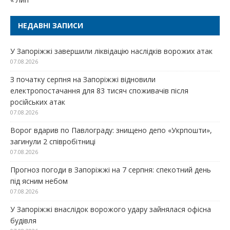
НЕДАВНІ ЗАПИСИ
У Запоріжжі завершили ліквідацію наслідків ворожих атак
07.08.2026
З початку серпня на Запоріжжі відновили
електропостачання для 83 тисяч споживачів після
російських атак
07.08.2026
Ворог вдарив по Павлограду: знищено депо «Укрпошти»,
загинули 2 співробітниці
07.08.2026
Прогноз погоди в Запоріжжі на 7 серпня: спекотний день
під ясним небом
07.08.2026
У Запоріжжі внаслідок ворожого удару зайнялася офісна
будівля