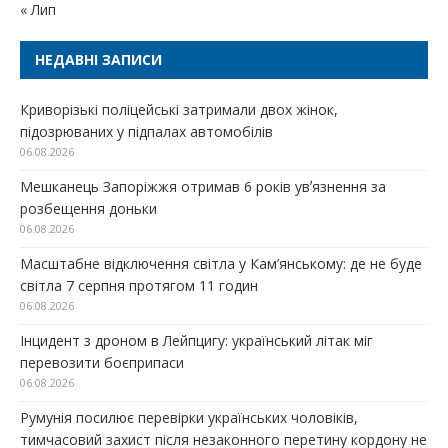
« Лип
НЕДАВНІ ЗАПИСИ
Криворізькі поліцейські затримали двох жінок,
підозрюваних у підпалах автомобілів
06.08.2026
Мешканець Запоріжжя отримав 6 років увʼязнення за
розбещення доньки
06.08.2026
Масштабне відключення світла у Кам’янському: де не буде
світла 7 серпня протягом 11 годин
06.08.2026
Інцидент з дроном в Лейпцигу: український літак міг
перевозити боєприпаси
06.08.2026
Румунія посилює перевірки українських чоловіків,
тимчасовий захист після незаконного перетину кордону не