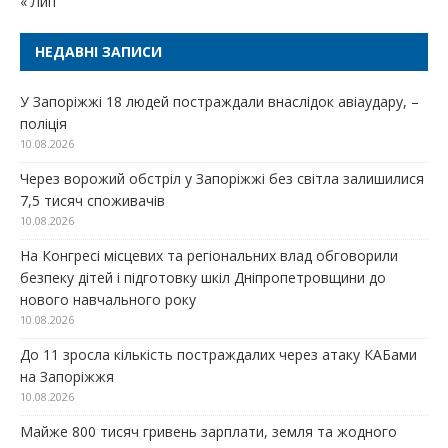
« Лип
НЕДАВНІ ЗАПИСИ
У Запоріжжі 18 людей постраждали внаслідок авіаудару, –
поліція
10.08.2026
Через ворожий обстріл у Запоріжжі без світла залишилися
7,5 тисяч споживачів
10.08.2026
На Конгресі місцевих та регіональних влад обговорили
безпеку дітей і підготовку шкіл Дніпропетровщини до
нового навчального року
10.08.2026
До 11 зросла кількість постраждалих через атаку КАБами
на Запоріжжя
10.08.2026
Майже 800 тисяч гривень зарплати, земля та жодного