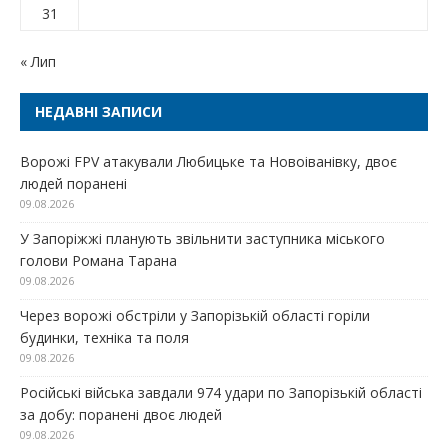
31
« Лип
НЕДАВНІ ЗАПИСИ
Ворожі FPV атакували Любицьке та Новоіванівку, двоє
людей поранені
09.08.2026
У Запоріжжі планують звільнити заступника міського
голови Романа Тарана
09.08.2026
Через ворожі обстріли у Запорізькій області горіли
будинки, техніка та поля
09.08.2026
Російські війська завдали 974 удари по Запорізькій області
за добу: поранені двоє людей
09.08.2026