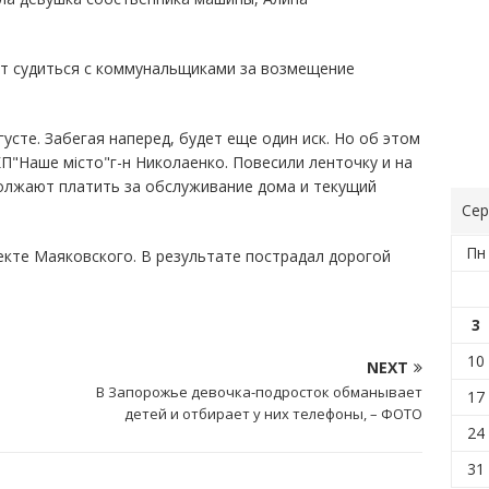
ет судиться с коммунальщиками за возмещение
усте. Забегая наперед, будет еще один иск. Но об этом
П"Наше місто"г-н Николаенко. Повесили ленточку и на
должают платить за обслуживание дома и текущий
Сер
Пн
кте Маяковского. В результате пострадал дорогой
3
10
NEXT
В Запорожье девочка-подросток обманывает
17
детей и отбирает у них телефоны, – ФОТО
24
31