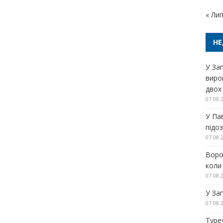
« Ли
НЕ
У За
виро
двох
07.08.
У Па
підо
07.08.
Воро
коли
07.08.
У За
07.08.
Туре