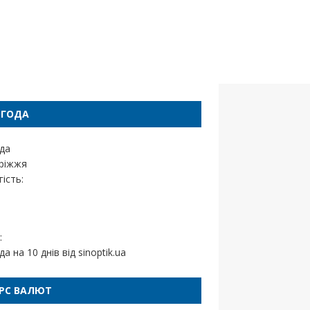
ОГОДА
да
ріжжя
ість:
:
да на 10 днів від
sinoptik.ua
РС ВАЛЮТ