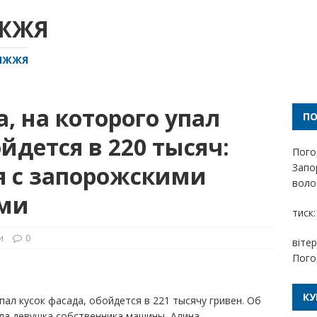
ІЖЖЯ
РІЖЖЯ
, на которого упал
П
йдется в 220 тысяч:
Пого
я с запорожскими
Запо
волог
ми
тиск:
и
0
вітер
Пого
КУ
пал кусок фасада, обойдется в 221 тысячу гривен. Об
ала девушка собственника машины, Алина