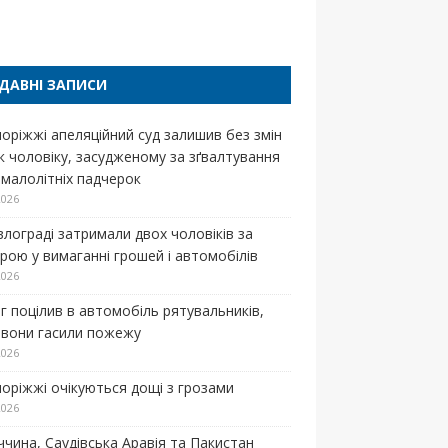
п
ДАВНІ ЗАПИСИ
поріжжі апеляційний суд залишив без змін
к чоловіку, засудженому за зґвалтування
 малолітніх падчерок
2026
влограді затримали двох чоловіків за
зрою у вимаганні грошей і автомобілів
2026
г поцілив в автомобіль рятувальників,
 вони гасили пожежу
2026
поріжжі очікуються дощі з грозами
2026
ччина, Саудівська Аравія та Пакистан