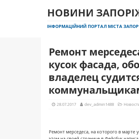
НОВИНИ ЗАПОР
ІНФОРМАЦІЙНИЙ ПОРТАЛ МІСТА ЗАПО
Ремонт мерседеса
кусок фасада, обо
владелец судитс
коммунальщика
28.07.2017
dev_admin1488
Новост
Ремонт мерседеса, на которого в марте у
этом на своей странице в Фейсбук напис