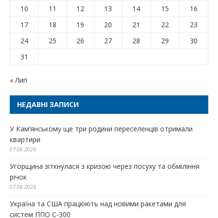
10
11
12
13
14
15
16
17
18
19
20
21
22
23
24
25
26
27
28
29
30
31
« Лип
НЕДАВНІ ЗАПИСИ
У Кам’янському ще три родини переселенців отримали
квартири
07.08.2026
Угорщина зіткнулася з кризою через посуху та обміління
річок
07.08.2026
Україна та США працюють над новими ракетами для
систем ППО С-300