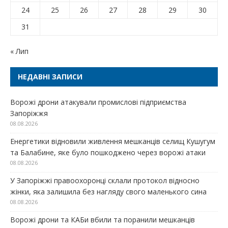
24
25
26
27
28
29
30
31
« Лип
НЕДАВНІ ЗАПИСИ
Ворожі дрони атакували промислові підприємства
Запоріжжя
08.08.2026
Енергетики відновили живлення мешканців селищ Кушугум
та Балабине, яке було пошкоджено через ворожі атаки
08.08.2026
У Запоріжжі правоохоронці склали протокол відносно
жінки, яка залишила без нагляду свого маленького сина
08.08.2026
Ворожі дрони та КАБи вбили та поранили мешканців