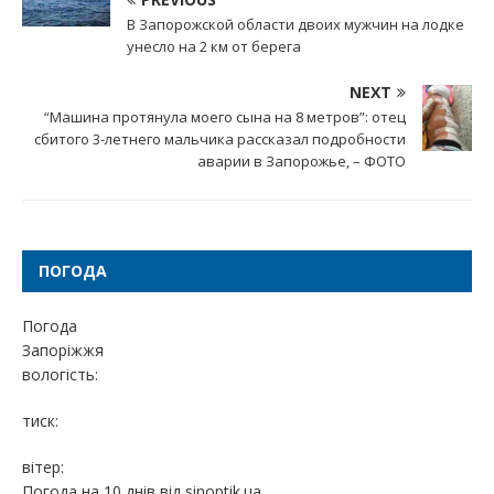
В Запорожской области двоих мужчин на лодке
унесло на 2 км от берега
NEXT
“Машина протянула моего сына на 8 метров”: отец
сбитого 3-летнего мальчика рассказал подробности
аварии в Запорожье, – ФОТО
ПОГОДА
Погода
Запоріжжя
вологість:
тиск:
вітер:
Погода на 10 днів від
sinoptik.ua