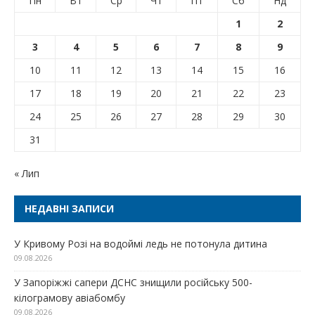
Пн
Вт
Ср
Чт
Пт
Сб
Нд
1
2
3
4
5
6
7
8
9
10
11
12
13
14
15
16
17
18
19
20
21
22
23
24
25
26
27
28
29
30
31
« Лип
НЕДАВНІ ЗАПИСИ
У Кривому Розі на водоймі ледь не потонула дитина
09.08.2026
У Запоріжжі сапери ДСНС знищили російську 500-
кілограмову авіабомбу
09.08.2026