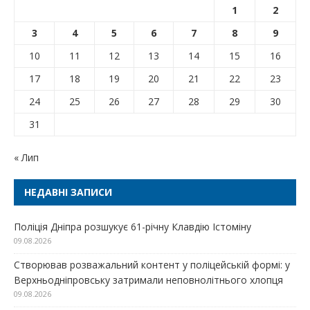
1
2
3
4
5
6
7
8
9
10
11
12
13
14
15
16
17
18
19
20
21
22
23
24
25
26
27
28
29
30
31
« Лип
НЕДАВНІ ЗАПИСИ
Поліція Дніпра розшукує 61-річну Клавдію Істоміну
09.08.2026
Створював розважальний контент у поліцейській формі: у
Верхньодніпровську затримали неповнолітнього хлопця
09.08.2026