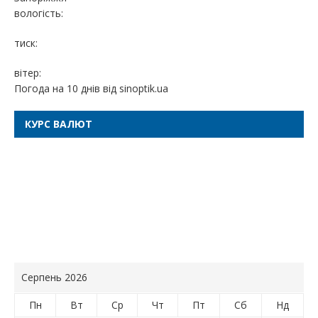
вологість:
тиск:
вітер:
Погода на 10 днів від
sinoptik.ua
КУРС ВАЛЮТ
Серпень 2026
Пн
Вт
Ср
Чт
Пт
Сб
Нд