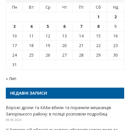
Пн
Вт
Ср
Чт
Пт
Сб
Нд
1
2
3
4
5
6
7
8
9
10
11
12
13
14
15
16
17
18
19
20
21
22
23
24
25
26
27
28
29
30
31
« Лип
НЕДАВНІ ЗАПИСИ
Ворожі дрони та КАБи вбили та поранили мешканців
Запорізького району: в поліції розповіли подробиці
08.08.2026
У Запорізькій області внаслідок обстрілів горіли поля та