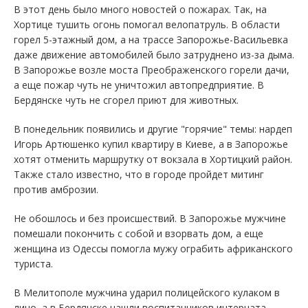
В этот день было много новостей о пожарах. Так, на
Хортице тушить огонь помогал велопатруль. В области
горел 5-этажный дом, а на трассе Запорожье-Васильевка
даже движение автомобилей было затруднено из-за дыма.
В Запорожье возле моста Преображенского горели дачи,
а еще пожар чуть не уничтожил автопредприятие. В
Бердянске чуть не сгорел приют для животных.
В понедельник появились и другие "горячие" темы: нардеп
Игорь Артюшенко купил квартиру в Киеве, а в Запорожье
хотят отменить маршрутку от вокзала в Хортицкий район.
Также стало известно, что в городе пройдет митинг
против амброзии.
Не обошлось и без происшествий. В Запорожье мужчине
помешали покончить с собой и взорвать дом, а еще
женщина из Одессы помогла мужу ограбить африканского
туриста.
В Мелитополе мужчина ударил полицейского кулаком в
лицо, а в Бердянске нашли воспитанников интерната,