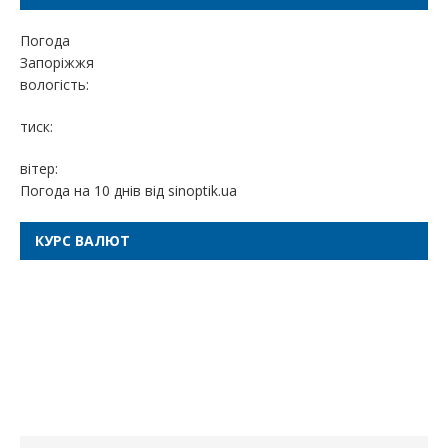
Погода
Запоріжжя
вологість:
тиск:
вітер:
Погода на 10 днів від
sinoptik.ua
КУРС ВАЛЮТ