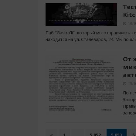
Тес
Kitc
13.1
Паб "Gastro'li", который мы отправились т
находится на ул. Сталеваров, 24. Мы пош
От 
мик
авт
13.1
По не
Запор
Правы
запор
«
1
…
5 852
5 853
5