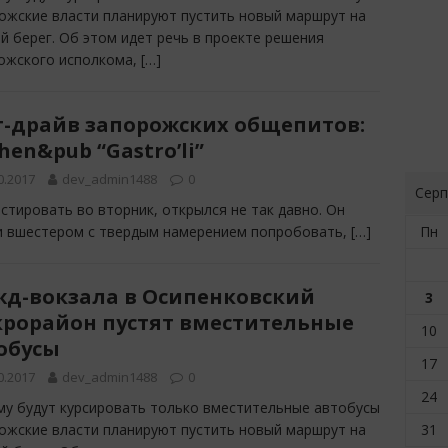
ожские власти планируют пустить новый маршрут на
й берег. Об этом идет речь в проекте решения
ожского исполкома,
[…]
т-драйв запорожских общепитов:
hen&pub “Gastro’li”
0.2017
dev_admin1488
0
Серп
естировать во вторник, открылся не так давно. Он
ли вшестером с твердым намерением попробовать,
[…]
Пн
жд-вокзала в Осипенковский
3
рорайон пустят вместительные
10
обусы
17
0.2017
dev_admin1488
0
24
му будут курсировать только вместительные автобусы
ожские власти планируют пустить новый маршрут на
31