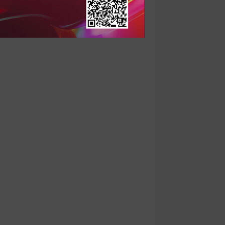
оплення російських літаків
026