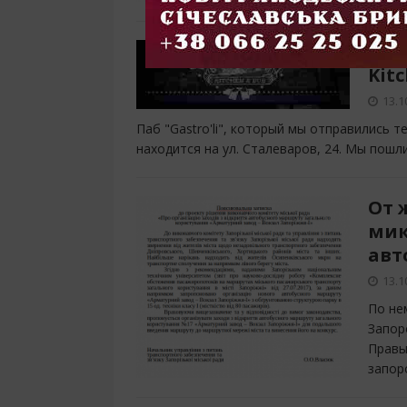
Тес
Kitc
13.1
Паб "Gastro'li", который мы отправились т
находится на ул. Сталеваров, 24. Мы пош
От 
мик
авт
13.1
По не
Запор
Правы
запор