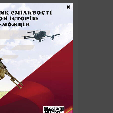
АВНІ ЗАПИСИ
доні Литви та Білорусі за кілька тижнів
ли три тунелі
026
ччині дрон із вибухівкою назвали
вою гібридною атакою
026
ополі не залишилося жодної працюючої
пальне доводиться шукати в інших містах
026
ий дрон атакував мешканців Розумівки
акитного
026
на 250% збільшило вильоти на