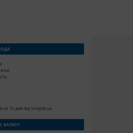
ГОДА
а
іжжя
сть:
 на 10 днів від
sinoptik.ua
РС ВАЛЮТ