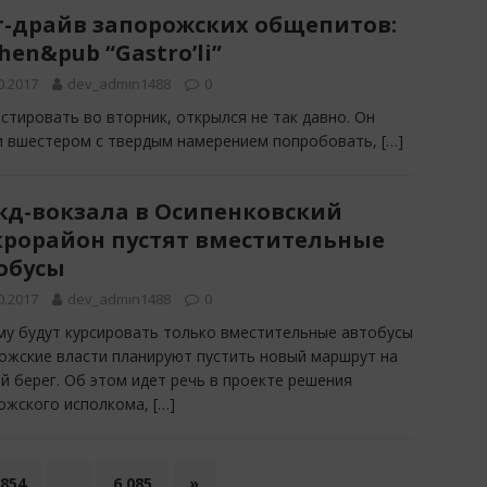
т-драйв запорожских общепитов:
hen&pub “Gastro’li”
0.2017
dev_admin1488
0
естировать во вторник, открылся не так давно. Он
ли вшестером с твердым намерением попробовать,
[…]
жд-вокзала в Осипенковский
рорайон пустят вместительные
обусы
0.2017
dev_admin1488
0
му будут курсировать только вместительные автобусы
ожские власти планируют пустить новый маршрут на
й берег. Об этом идет речь в проекте решения
ожского исполкома,
[…]
 854
…
6 085
»