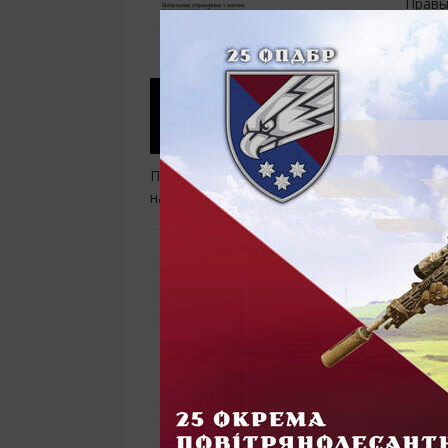
Правы
запор
Тес
Kitc
13.1
Паб "Gastro'li", который мы отправились т
находится на ул. Сталеваров, 24. Мы пош
От 
мик
авт
13.1
По не
Запор
Правы
запор