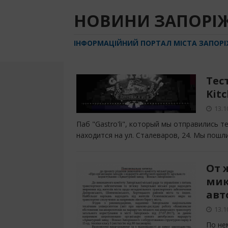
НОВИНИ ЗАПОРІ
ІНФОРМАЦІЙНИЙ ПОРТАЛ МІСТА ЗАПОР
Тес
Kitc
13.1
Паб "Gastro'li", который мы отправились т
находится на ул. Сталеваров, 24. Мы пош
От 
мик
авт
13.1
По не