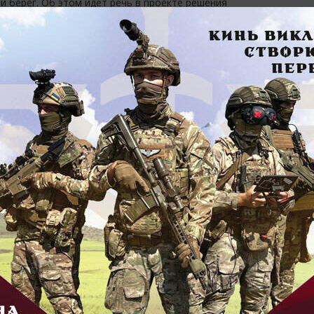
й берег. Об этом идет речь в проекте решения
ожского исполкома,
[…]
« Лип
НЕД
т-драйв запорожских общепитов:
hen&pub “Gastro’li”
На кор
0.2017
dev_admin1488
0
знайш
естировать во вторник, открылся не так давно. Он
06.08.2
ли вшестером с твердым намерением попробовать,
[…]
У Німе
можли
05.08.2
жд-вокзала в Осипенковский
рорайон пустят вместительные
У Нік
обусы
АЗС: 
05.08.2
0.2017
dev_admin1488
0
Ворож
му будут курсировать только вместительные автобусы
та Бл
ожские власти планируют пустить новый маршрут на
05.08.2
й берег. Об этом идет речь в проекте решения
ожского исполкома,
[…]
НАТО 