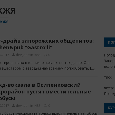
ЖЖЯ
ІЖЖЯ
т-драйв запорожских общепитов:
ПО
hen&pub “Gastro’li”
0.2017
dev_admin1488
0
Погод
Запор
естировать во вторник, открылся не так давно. Он
вологі
ли вшестером с твердым намерением попробовать,
[…]
тиск:
жд-вокзала в Осипенковский
вітер:
рорайон пустят вместительные
Погода
обусы
0.2017
dev_admin1488
0
КУ
му будут курсировать только вместительные автобусы