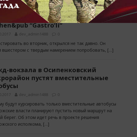
перех
05.08.2
т-драйв запорожских общепитов:
hen&pub “Gastro’li”
0.2017
dev_admin1488
0
естировать во вторник, открылся не так давно. Он
ли вшестером с твердым намерением попробовать,
[…]
жд-вокзала в Осипенковский
рорайон пустят вместительные
обусы
0.2017
dev_admin1488
0
му будут курсировать только вместительные автобусы
ожские власти планируют пустить новый маршрут на
й берег. Об этом идет речь в проекте решения
ожского исполкома,
[…]