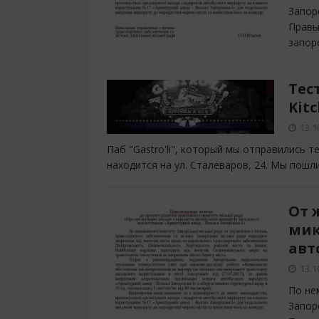
Запор
Правы
запор
Тес
Kitc
13.1
Паб "Gastro'li", который мы отправились т
находится на ул. Сталеваров, 24. Мы пош
От 
мик
авт
13.1
По не
Запор